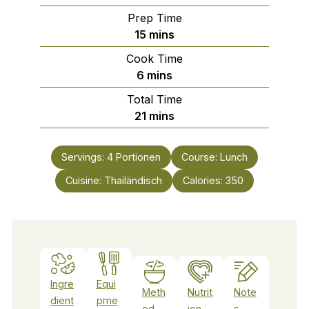
Prep Time
minutes
15
mins
Cook Time
minutes
6
mins
Total Time
minutes
21
mins
Servings:
4
Portionen
Course:
Lunch
Cuisine:
Thailändisch
Calories:
350
Ingre
Equi
Meth
Nutrit
Note
dient
pme
od
ion
s