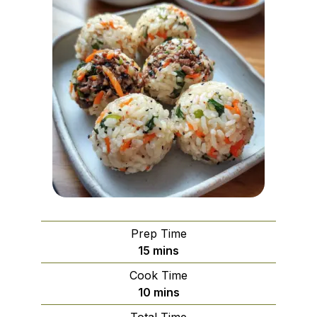
Prep Time
minutes
15
mins
Cook Time
minutes
10
mins
Total Time