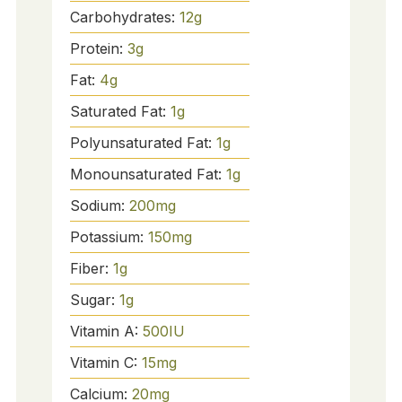
Carbohydrates:
12
g
Protein:
3
g
Fat:
4
g
Saturated Fat:
1
g
Polyunsaturated Fat:
1
g
Monounsaturated Fat:
1
g
Sodium:
200
mg
Potassium:
150
mg
Fiber:
1
g
Sugar:
1
g
Vitamin A:
500
IU
Vitamin C:
15
mg
Calcium:
20
mg