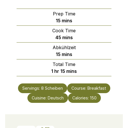
Prep Time
minutes
15
mins
Cook Time
minutes
45
mins
Abkühlzeit
minutes
15
mins
Total Time
hour
minutes
1
hr
15
mins
Servings:
8
Scheiben
Course:
Breakfast
Cuisine:
Deutsch
Calories:
150