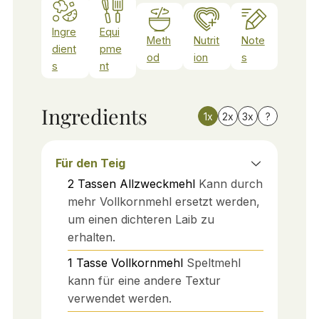
Ingre
Equi
Meth
Nutrit
Note
dient
pme
od
ion
s
s
nt
Ingredients
1x
2x
3x
?
Für den Teig
2
Tassen
Allzweckmehl
Kann durch
mehr Vollkornmehl ersetzt werden,
um einen dichteren Laib zu
erhalten.
1
Tasse
Vollkornmehl
Speltmehl
kann für eine andere Textur
verwendet werden.