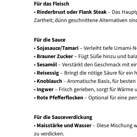
Für das Fleisch
•
Rinderbrust oder Flank Steak
– Das Hauptp
Zartheit; dünn geschnittene Alternativen si
Für die Sauce
•
Sojasauce/Tamari
– Verleiht tiefe Umami-N
•
Brauner Zucker
– Fügt Süße hinzu und balan
•
Sesamöl
– Verstärkt den Geschmack mit e
•
Reisessig
– Bringt die nötige Säure für ei
•
Knoblauch
– Aromatische Basis, für beste
•
Ingwer
– Frisch gerieben, sorgt für Wärme 
•
Rote Pfefferflocken
– Optional für eine per
Für die Sauceverdickung
•
Maisstärke und Wasser
– Diese Mischung w
zu verdicken.