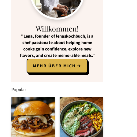
Willkommen!
"Lena, founder of lenaskochbuch, is a
chef passionate about helping home
cooks gain confidence, explore new
flavors, and create memorable meals."
MEHR ÜBER MICH
Popular