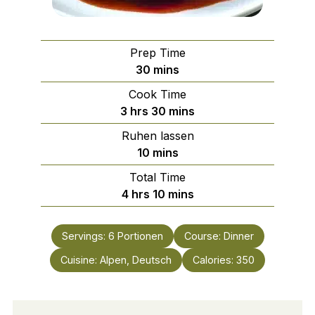
Prep Time
minutes
30
mins
Cook Time
hours
minutes
3
hrs
30
mins
Ruhen lassen
minutes
10
mins
Total Time
hours
minutes
4
hrs
10
mins
Servings:
6
Portionen
Course:
Dinner
Cuisine:
Alpen, Deutsch
Calories:
350