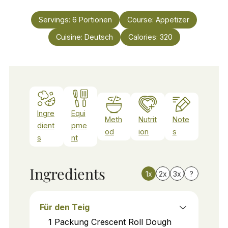
Servings:
6
Portionen
Course:
Appetizer
Cuisine:
Deutsch
Calories:
320
Ingre
Equi
Meth
Nutrit
Note
dient
pme
od
ion
s
s
nt
Ingredients
1x
2x
3x
?
Für den Teig
1
Packung
Crescent Roll Dough