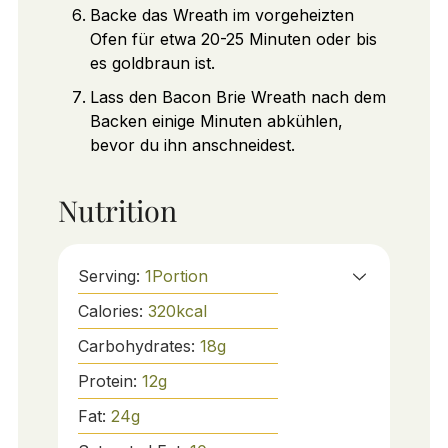
Backe das Wreath im vorgeheizten
Ofen für etwa 20-25 Minuten oder bis
es goldbraun ist.
Lass den Bacon Brie Wreath nach dem
Backen einige Minuten abkühlen,
bevor du ihn anschneidest.
Nutrition
Serving:
1
Portion
Calories:
320
kcal
Carbohydrates:
18
g
Protein:
12
g
Fat:
24
g