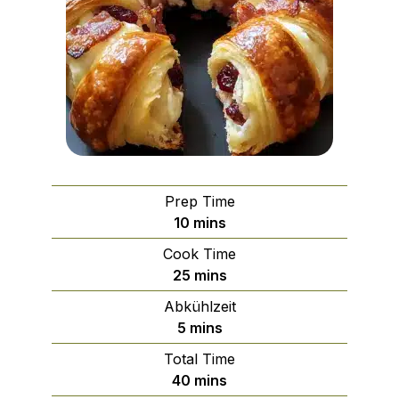
Prep Time
minutes
10
mins
Cook Time
minutes
25
mins
Abkühlzeit
minutes
5
mins
Total Time
minutes
40
mins