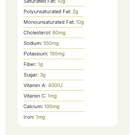
Saturated Fat:
10
g
Polyunsaturated Fat:
2
g
Monounsaturated Fat:
10
g
Cholesterol:
80
mg
Sodium:
550
mg
Potassium:
150
mg
Fiber:
1
g
Sugar:
3
g
Vitamin A:
400
IU
Vitamin C:
1
mg
Calcium:
100
mg
Iron:
1
mg