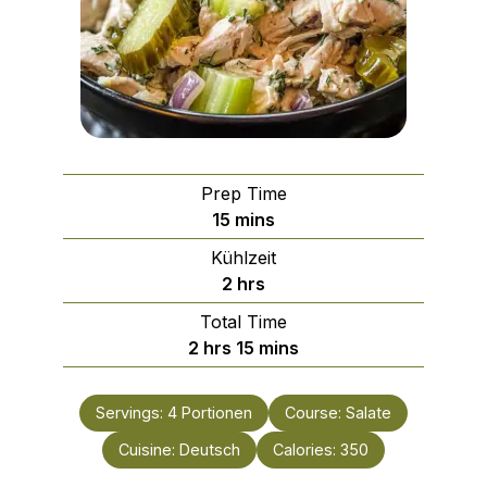
Prep Time
minutes
15
mins
Kühlzeit
hours
2
hrs
Total Time
hours
minutes
2
hrs
15
mins
Servings:
4
Portionen
Course:
Salate
Cuisine:
Deutsch
Calories:
350