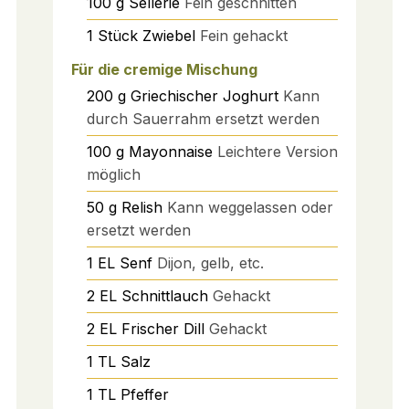
100
g
Sellerie
Fein geschnitten
1
Stück
Zwiebel
Fein gehackt
Für die cremige Mischung
200
g
Griechischer Joghurt
Kann
durch Sauerrahm ersetzt werden
100
g
Mayonnaise
Leichtere Version
möglich
50
g
Relish
Kann weggelassen oder
ersetzt werden
1
EL
Senf
Dijon, gelb, etc.
2
EL
Schnittlauch
Gehackt
2
EL
Frischer Dill
Gehackt
1
TL
Salz
1
TL
Pfeffer