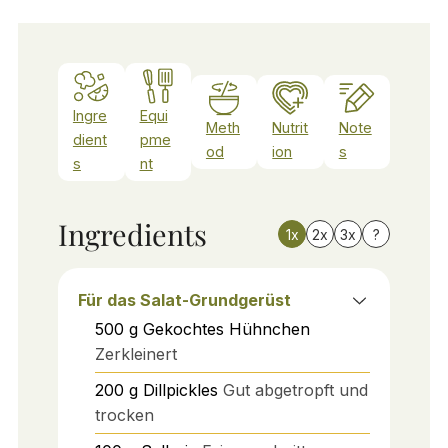
Ingre
Equi
Meth
Nutrit
Note
dient
pme
od
ion
s
s
nt
Ingredients
1x
2x
3x
?
Für das Salat-Grundgerüst
500
g
Gekochtes Hühnchen
Zerkleinert
200
g
Dillpickles
Gut abgetropft und
trocken