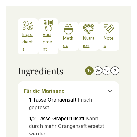
Ingre
Equi
Meth
Nutrit
Note
dient
pme
od
ion
s
s
nt
Ingredients
1x
2x
3x
?
Für die Marinade
1
Tasse
Orangensaft
Frisch
gepresst
1/2
Tasse
Grapefruitsaft
Kann
durch mehr Orangensaft ersetzt
werden