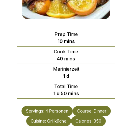
Prep Time
minutes
10
mins
Cook Time
minutes
40
mins
Marinierzeit
day
1
d
Total Time
day
minutes
1
d
50
mins
Servings:
4
Personen
Course:
Dinner
Cuisine:
Grillküche
Calories:
350