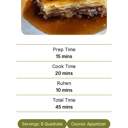
Prep Time
minutes
15
mins
Cook Time
minutes
20
mins
Ruhen
minutes
10
mins
Total Time
minutes
45
mins
Servings:
8
Quadrate
Course:
Appetizer