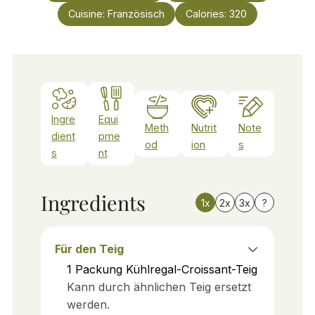
Cuisine:
Französisch
Calories:
320
Ingre
Equi
Meth
Nutrit
Note
dient
pme
od
ion
s
s
nt
Ingredients
1x
2x
3x
?
Für den Teig
1
Packung
Kühlregal-Croissant-Teig
Kann durch ähnlichen Teig ersetzt
werden.