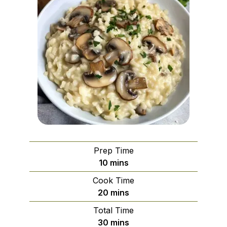
Prep Time
minutes
10
mins
Cook Time
minutes
20
mins
Total Time
minutes
30
mins