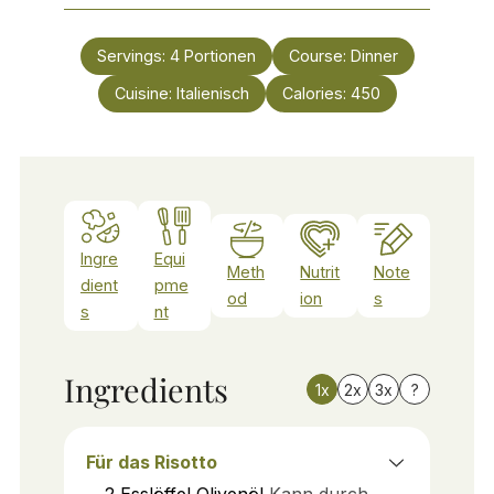
Servings:
4
Portionen
Course:
Dinner
Cuisine:
Italienisch
Calories:
450
Ingre
Equi
Meth
Nutrit
Note
dient
pme
od
ion
s
s
nt
Ingredients
1x
2x
3x
?
Für das Risotto
2
Esslöffel
Olivenöl
Kann durch